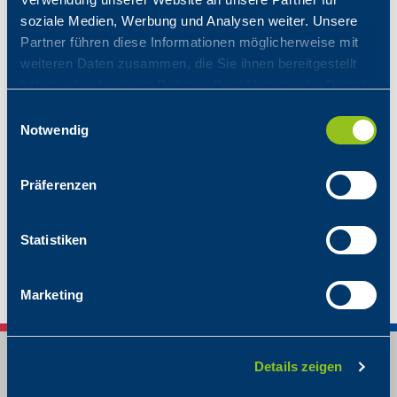
Einkaufsbedingungen
soziale Medien, Werbung und Analysen weiter. Unsere
Partner führen diese Informationen möglicherweise mit
REMIT-MELDUNG
weiteren Daten zusammen, die Sie ihnen bereitgestellt
haben oder die sie im Rahmen Ihrer Nutzung der Dienste
gesammelt haben.
Einwilligungsauswahl
Geschichte des Unternehmens
Notwendig
Präferenzen
Statistiken
Marketing
Details zeigen