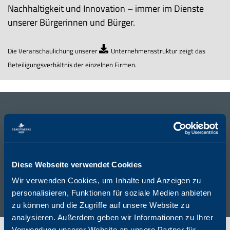
Nachhaltigkeit und Innovation – immer im Dienste
unserer Bürgerinnen und Bürger.
Die Veranschaulichung unserer
Unternehmensstruktur
zeigt das
Beteiligungsverhältnis der einzelnen Firmen.
Jahresabschlüsse
Die Jahresabschlüsse des Konzerns der Stadtwerke
Diese Webseite verwendet Cookies
Hof, sowie dessen Gesellschaften, veröffentlichen wir
Wir verwenden Cookies, um Inhalte und Anzeigen zu
im Unternehmensregister. Sie finden die
personalisieren, Funktionen für soziale Medien anbieten
Jahresabschlüsse
hier
.
zu können und die Zugriffe auf unsere Website zu
analysieren. Außerdem geben wir Informationen zu Ihrer
Verwendung unserer Website an unsere Partner für