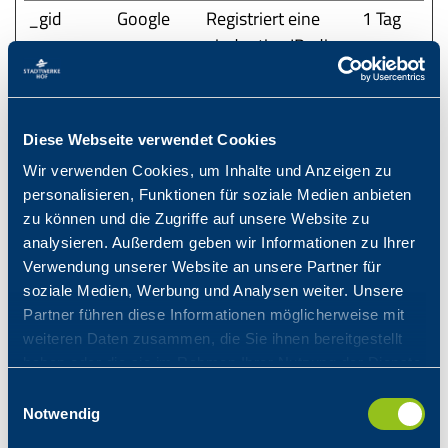
_gid
Google
Registriert eine
1 Tag
eindeutige ID, die
verwendet wird,
um statistische
Daten dazu, wie
Diese Webseite verwendet Cookies
der Besucher die
Wir verwenden Cookies, um Inhalte und Anzeigen zu
Website nutzt, zu
personalisieren, Funktionen für soziale Medien anbieten
generieren.
zu können und die Zugriffe auf unsere Website zu
analysieren. Außerdem geben wir Informationen zu Ihrer
Verwendung unserer Website an unsere Partner für
Marketing (18)
soziale Medien, Werbung und Analysen weiter. Unsere
Marketing-Cookies werden verwendet, um
Partner führen diese Informationen möglicherweise mit
weiteren Daten zusammen, die Sie ihnen bereitgestellt
Besuchern auf Webseiten zu folgen. Die Absicht ist,
haben oder die sie im Rahmen Ihrer Nutzung der Dienste
Anzeigen zu zeigen, die relevant und ansprechend
gesammelt haben.
für den einzelnen Benutzer sind und daher
Einwilligungsauswahl
Notwendig
wertvoller für Publisher und werbetreibende