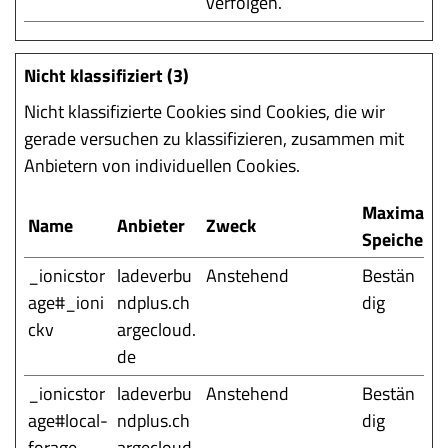
verfolgen.
Nicht klassifiziert (3)
Nicht klassifizierte Cookies sind Cookies, die wir
gerade versuchen zu klassifizieren, zusammen mit
Anbietern von individuellen Cookies.
Maximale
Name
Anbieter
Zweck
Speicherd
_ionicstor
ladeverbu
Anstehend
Bestän
age#_ioni
ndplus.ch
dig
ckv
argecloud.
de
_ionicstor
ladeverbu
Anstehend
Bestän
age#local-
ndplus.ch
dig
forage-
argecloud.