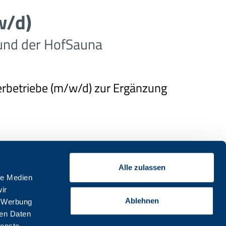
w/d)
und der HofSauna
erbetriebe (m/w/d) zur Ergänzung
Alle zulassen
le Medien
rbeitsgruppen Bade- und
ir
Ablehnen
, Werbung
ren Daten
iebes unter Einhaltung aller
ienste