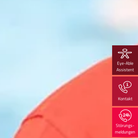
Eye-Able
Assistent
Kontakt
Störungs-
meldungen