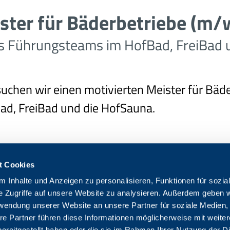
ster für Bäderbetriebe (m/
es Führungsteams im HofBad, FreiBad 
uchen wir einen motivierten Meister für Bäd
ad, FreiBad und die HofSauna.
t Cookies
 der Schicht
 Inhalte und Anzeigen zu personalisieren, Funktionen für sozia
, Ansprechpartner für das Personal in den A
e Zugriffe auf unsere Website zu analysieren. Außerdem geben w
se / Bistro und Reinigung
rwendung unserer Website an unsere Partner für soziale Medien
re Partner führen diese Informationen möglicherweise mit weite
ung eines reibungslosen Bade- und Saunabetr
ereitgestellt haben oder die sie im Rahmen Ihrer Nutzung der D