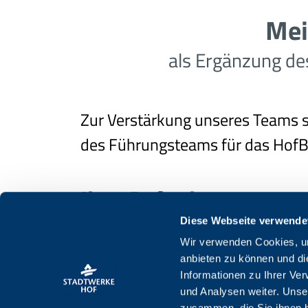
Mei
als Ergänzung d
Zur Verstärkung unseres Teams s
des Führungsteams für das HofB
Ihre Aufgaben:
Diese Webseite verwende
Verantwortliche Leitung auf
Wir verwenden Cookies, um
Koordination – Organisation
anbieten zu können und di
Saunabetrieb / Technik / Kas
Informationen zu Ihrer Ve
und Analysen weiter. Unse
Überwachung und Sicherstell
zusammen, die Sie ihnen b