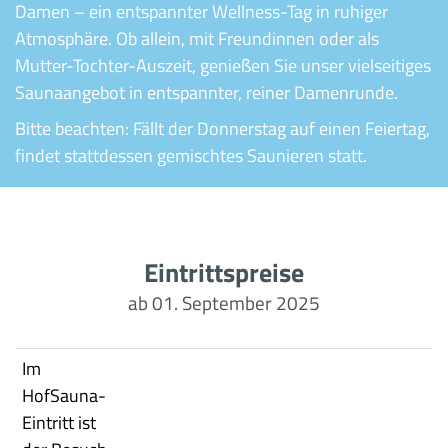
Damen – ein entspannter Wellness-Tag in ruhiger
Atmosphäre. Ob allein, mit Freundinnen oder als
Mutter-Tochter-Auszeit, genießen Sie unser vielseitiges
Saunaangebot in entspannter, reiner Damenrunde.
Bitte beachten: Fällt der Donnerstag auf einen Feiertag,
findet stattdessen gemischtes Saunieren statt.
Eintrittspreise
ab 01. September 2025
Im
HofSauna-
Eintritt ist