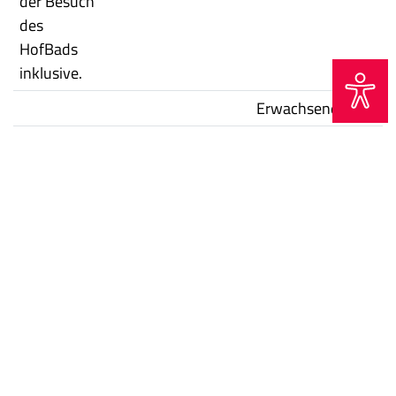
der Besuch
des
HofBads
inklusive.
Erwachsene
Schüle
Einzelkarte*
21,00 Euro
15,00
(4 Std.)
Euro
Tageskarte
23,50 Euro
18,00
Euro
Zeitkarte
190,00
135,0
(40 Std.)
Euro
Euro
Hinweis zu Zeit- und Sparkarten